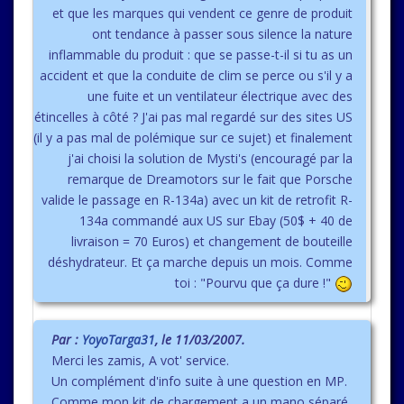
et que les marques qui vendent ce genre de produit
ont tendance à passer sous silence la nature
inflammable du produit : que se passe-t-il si tu as un
accident et que la conduite de clim se perce ou s'il y a
une fuite et un ventilateur électrique avec des
étincelles à côté ? J'ai pas mal regardé sur des sites US
(il y a pas mal de polémique sur ce sujet) et finalement
j'ai choisi la solution de Mysti's (encouragé par la
remarque de Dreamotors sur le fait que Porsche
valide le passage en R-134a) avec un kit de retrofit R-
134a commandé aux US sur Ebay (50$ + 40 de
livraison = 70 Euros) et changement de bouteille
déshydrateur. Et ça marche depuis un mois. Comme
toi : "Pourvu que ça dure !"
Par :
YoyoTarga31
, le 11/03/2007.
Merci les zamis, A vot' service.
Un complément d'info suite à une question en MP.
Comme mon kit de chargement a un mano séparé,