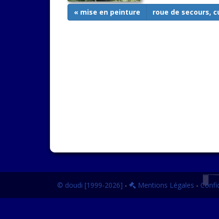
« mise en peinture
roue de secours, c
© doudi [1999-2026]
-
Mentions Légales
-
Confid