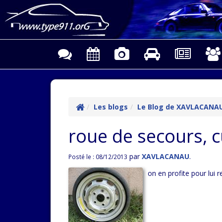
Les blogs
Le Blog de XAVLACANA
roue de secours, 
par
XAVLACANAU
.
Posté le : 08/12/2013
on en profite pour lui r