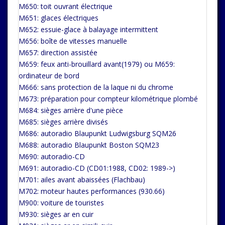
M650: toit ouvrant électrique
M651: glaces électriques
M652: essuie-glace à balayage intermittent
M656: boîte de vitesses manuelle
M657: direction assistée
M659: feux anti-brouillard avant(1979) ou M659:
ordinateur de bord
M666: sans protection de la laque ni du chrome
M673: préparation pour compteur kilométrique plombé
M684: sièges arrière d'une pièce
M685: sièges arrière divisés
M686: autoradio Blaupunkt Ludwigsburg SQM26
M688: autoradio Blaupunkt Boston SQM23
M690: autoradio-CD
M691: autoradio-CD (CD01:1988, CD02: 1989->)
M701: ailes avant abaissées (Flachbau)
M702: moteur hautes performances (930.66)
M900: voiture de touristes
M930: sièges ar en cuir