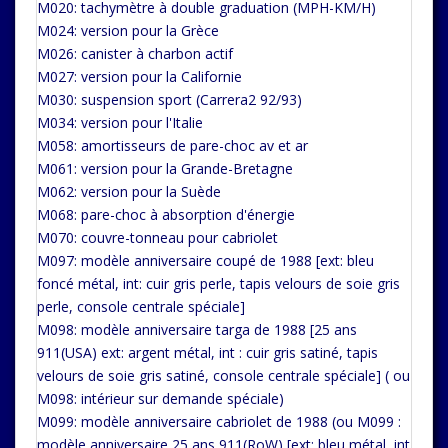
M020: tachymètre à double graduation (MPH-KM/H)
M024: version pour la Grèce
M026: canister à charbon actif
M027: version pour la Californie
M030: suspension sport (Carrera2 92/93)
M034: version pour l'Italie
M058: amortisseurs de pare-choc av et ar
M061: version pour la Grande-Bretagne
M062: version pour la Suède
M068: pare-choc à absorption d'énergie
M070: couvre-tonneau pour cabriolet
M097: modèle anniversaire coupé de 1988 [ext: bleu
foncé métal, int: cuir gris perle, tapis velours de soie gris
perle, console centrale spéciale]
M098: modèle anniversaire targa de 1988 [25 ans
911(USA) ext: argent métal, int : cuir gris satiné, tapis
velours de soie gris satiné, console centrale spéciale] ( ou
M098: intérieur sur demande spéciale)
M099: modèle anniversaire cabriolet de 1988 (ou M099 :
modèle anniversaire 25 ans 911(RoW) [ext: bleu métal, int