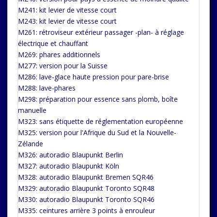
M241: kit levier de vitesse court
M243: kit levier de vitesse court
M261: rétroviseur extérieur passager -plan- à réglage
électrique et chauffant
M269: phares additionnels
M277: version pour la Suisse
M286: lave-glace haute pression pour pare-brise
M288: lave-phares
M298: préparation pour essence sans plomb, boîte
manuelle
M323: sans étiquette de réglementation européenne
M325: version pour l'Afrique du Sud et la Nouvelle-
Zélande
M326: autoradio Blaupunkt Berlin
M327: autoradio Blaupunkt Köln
M328: autoradio Blaupunkt Bremen SQR46
M329: autoradio Blaupunkt Toronto SQR48
M330: autoradio Blaupunkt Toronto SQR46
M335: ceintures arrière 3 points à enrouleur