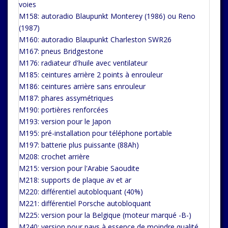
voies
M158: autoradio Blaupunkt Monterey (1986) ou Reno
(1987)
M160: autoradio Blaupunkt Charleston SWR26
M167: pneus Bridgestone
M176: radiateur d'huile avec ventilateur
M185: ceintures arrière 2 points à enrouleur
M186: ceintures arrière sans enrouleur
M187: phares assymétriques
M190: portières renforcées
M193: version pour le Japon
M195: pré-installation pour téléphone portable
M197: batterie plus puissante (88Ah)
M208: crochet arrière
M215: version pour l'Arabie Saoudite
M218: supports de plaque av et ar
M220: différentiel autobloquant (40%)
M221: différentiel Porsche autobloquant
M225: version pour la Belgique (moteur marqué -B-)
M240: version pour pays à essence de moindre qualité