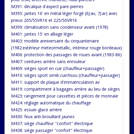
M391: décalque d'aspect pare-pierres
M395: jantes 16' en métal léger forgé (6J:av, 7J:ar) avec
pneus 205/55VR16 et 225/50VR16
M399: climatisation sans condenseur avant (1978)
M401: jantes 15' en alliage léger
M403: modèle anniversaire du cinquantenaire
(1982:extérieur meteormetallic, intérieur rouge bordeaux)
M406: protection des passages de roues avant (1983-86)
M407: ceintures arrière sans enrouleur
M409: sièges sport en cuir (chauffeur+passager)
M410: sièges sport simili-cuir/tissu (chauffeur+passager)
M411: support de plaque d'immatriculation av
M419: compartiment à bagages arrière au lieu de sièges
M423: rangement pour cassettes et pièces de monnaie
M424: réglage automatique du chauffage
M425: essuie-glace arrière
M430: feux anti-brouillard jaunes
M437: siège chauffeur "confort" électrique
M438: siège passager "confort" électrique