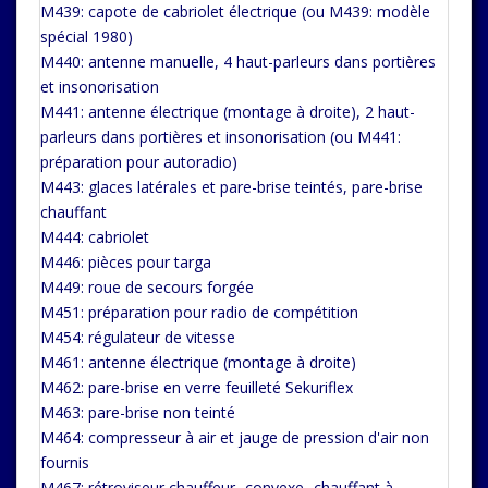
M439: capote de cabriolet électrique (ou M439: modèle
spécial 1980)
M440: antenne manuelle, 4 haut-parleurs dans portières
et insonorisation
M441: antenne électrique (montage à droite), 2 haut-
parleurs dans portières et insonorisation (ou M441:
préparation pour autoradio)
M443: glaces latérales et pare-brise teintés, pare-brise
chauffant
M444: cabriolet
M446: pièces pour targa
M449: roue de secours forgée
M451: préparation pour radio de compétition
M454: régulateur de vitesse
M461: antenne électrique (montage à droite)
M462: pare-brise en verre feuilleté Sekuriflex
M463: pare-brise non teinté
M464: compresseur à air et jauge de pression d'air non
fournis
M467: rétroviseur chauffeur -convexe- chauffant à