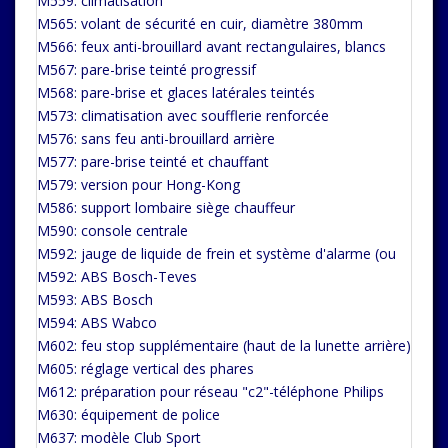
M559: climatisation
M565: volant de sécurité en cuir, diamètre 380mm
M566: feux anti-brouillard avant rectangulaires, blancs
M567: pare-brise teinté progressif
M568: pare-brise et glaces latérales teintés
M573: climatisation avec soufflerie renforcée
M576: sans feu anti-brouillard arrière
M577: pare-brise teinté et chauffant
M579: version pour Hong-Kong
M586: support lombaire siège chauffeur
M590: console centrale
M592: jauge de liquide de frein et système d'alarme (ou
M592: ABS Bosch-Teves
M593: ABS Bosch
M594: ABS Wabco
M602: feu stop supplémentaire (haut de la lunette arrière)
M605: réglage vertical des phares
M612: préparation pour réseau "c2"-téléphone Philips
M630: équipement de police
M637: modèle Club Sport