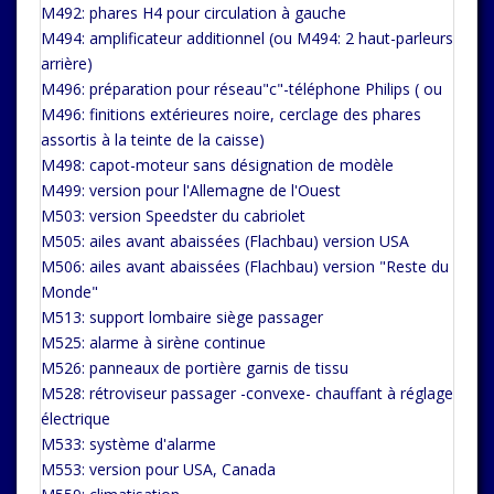
M492: phares H4 pour circulation à gauche
M494: amplificateur additionnel (ou M494: 2 haut-parleurs
arrière)
M496: préparation pour réseau"c"-téléphone Philips ( ou
M496: finitions extérieures noire, cerclage des phares
assortis à la teinte de la caisse)
M498: capot-moteur sans désignation de modèle
M499: version pour l'Allemagne de l'Ouest
M503: version Speedster du cabriolet
M505: ailes avant abaissées (Flachbau) version USA
M506: ailes avant abaissées (Flachbau) version "Reste du
Monde"
M513: support lombaire siège passager
M525: alarme à sirène continue
M526: panneaux de portière garnis de tissu
M528: rétroviseur passager -convexe- chauffant à réglage
électrique
M533: système d'alarme
M553: version pour USA, Canada