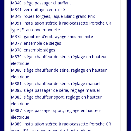
M340: siège passager chauffant
M341: verrouillage centralisé
M348: roues forgées, laque Blanc grand Prix
M351: installation stéréo à radiocassette Porsche CR
type JE, antenne manuelle
M375: garniture d'embrayage sans amiante
M377: ensemble de sièges
M378: ensemble sièges
M379: siège chauffeur de série, réglage en hauteur
électrique
M380: siège chauffeur de série, réglage en hauteur
électrique
M381: siège chauffeur de série, réglage manuel
M382: siège passager de série, réglage manuel
M383: siège chauffeur sport, réglage en hauteur
électrique
M387: siège passager sport, réglage en hauteur
électrique
M389: installation stéréo à radiocassette Porsche CR
pour USA, antenne manuelle, haut-parleurs