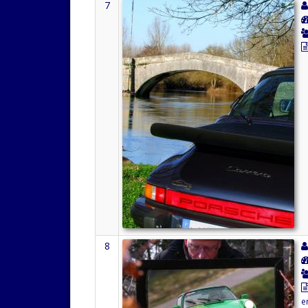
7
8
e