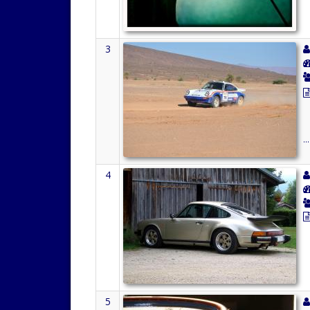
3
.
4
5