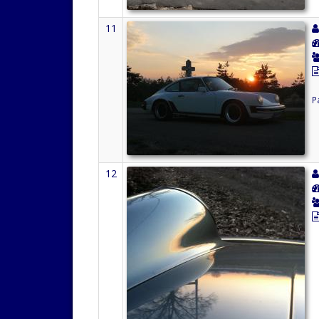
11
P
12