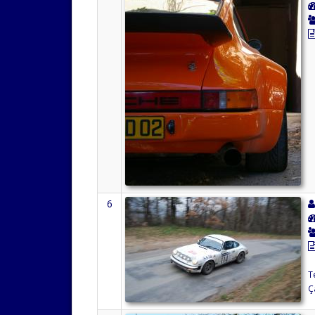
6
T
Ç