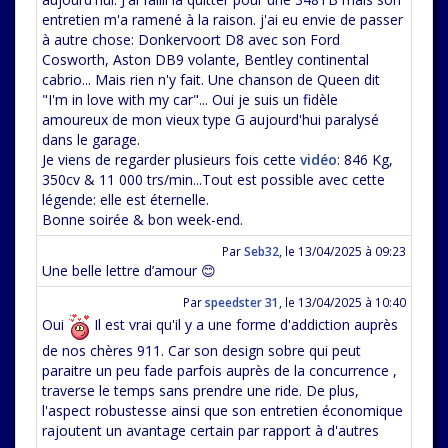
entretien m'a ramené à la raison. j'ai eu envie de passer
à autre chose: Donkervoort D8 avec son Ford
Cosworth, Aston DB9 volante, Bentley continental
cabrio... Mais rien n'y fait. Une chanson de Queen dit
"I'm in love with my car"... Oui je suis un fidèle
amoureux de mon vieux type G aujourd'hui paralysé
dans le garage.
Je viens de regarder plusieurs fois cette
vidéo
: 846 Kg,
350cv & 11 000 trs/min...Tout est possible avec cette
légende: elle est éternelle.
Bonne soirée & bon week-end.
Par
Seb32
,
le 13/04/2025 à 09:23
Une belle lettre d’amour 😊
Par
speedster 31
,
le 13/04/2025 à 10:40
Oui
Il est vrai qu'il y a une forme d'addiction auprès
de nos chères 911. Car son design sobre qui peut
paraitre un peu fade parfois auprès de la concurrence ,
traverse le temps sans prendre une ride. De plus,
l'aspect robustesse ainsi que son entretien économique
rajoutent un avantage certain par rapport à d'autres