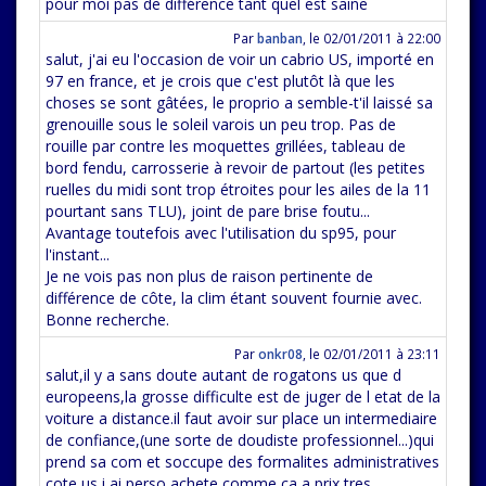
pour moi pas de différence tant quel est saine
Par
banban
,
le 02/01/2011 à 22:00
salut, j'ai eu l'occasion de voir un cabrio US, importé en
97 en france, et je crois que c'est plutôt là que les
choses se sont gâtées, le proprio a semble-t'il laissé sa
grenouille sous le soleil varois un peu trop. Pas de
rouille par contre les moquettes grillées, tableau de
bord fendu, carrosserie à revoir de partout (les petites
ruelles du midi sont trop étroites pour les ailes de la 11
pourtant sans TLU), joint de pare brise foutu...
Avantage toutefois avec l'utilisation du sp95, pour
l'instant...
Je ne vois pas non plus de raison pertinente de
différence de côte, la clim étant souvent fournie avec.
Bonne recherche.
Par
onkr08
,
le 02/01/2011 à 23:11
salut,il y a sans doute autant de rogatons us que d
europeens,la grosse difficulte est de juger de l etat de la
voiture a distance.il faut avoir sur place un intermediaire
de confiance,(une sorte de doudiste professionnel...)qui
prend sa com et soccupe des formalites administratives
cote us.j ai perso achete comme ca a prix tres