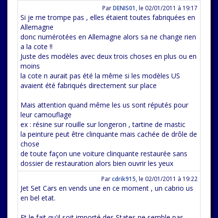
Par
DENIS01
,
le 02/01/2011 à 19:17
Si je me trompe pas , elles étaient toutes fabriquées en
Allemagne
donc numérotées en Allemagne alors sa ne change rien
a la cote !!
Juste des modèles avec deux trois choses en plus ou en
moins
la cote n aurait pas été la même si les modèles US
avaient été fabriqués directement sur place
Mais attention quand même les us sont réputés pour
leur camouflage
ex : résine sur rouille sur longeron , tartine de mastic
la peinture peut être clinquante mais cachée de drôle de
chose
de toute façon une voiture clinquante restaurée sans
dossier de restauration alors bien ouvrir les yeux
Par
cdrik915
,
le 02/01/2011 à 19:22
Jet Set Cars en vends une en ce moment , un cabrio us
en bel etat.
Et le fait qu'il soit importé des States ne semble pas