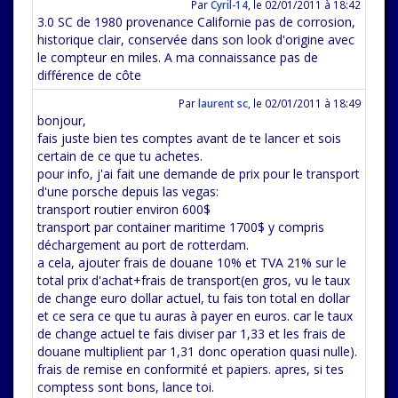
Par
Cyril-14
,
le 02/01/2011 à 18:42
3.0 SC de 1980 provenance Californie pas de corrosion,
historique clair, conservée dans son look d'origine avec
le compteur en miles. A ma connaissance pas de
différence de côte
Par
laurent sc
,
le 02/01/2011 à 18:49
bonjour,
fais juste bien tes comptes avant de te lancer et sois
certain de ce que tu achetes.
pour info, j'ai fait une demande de prix pour le transport
d'une porsche depuis las vegas:
transport routier environ 600$
transport par container maritime 1700$ y compris
déchargement au port de rotterdam.
a cela, ajouter frais de douane 10% et TVA 21% sur le
total prix d'achat+frais de transport(en gros, vu le taux
de change euro dollar actuel, tu fais ton total en dollar
et ce sera ce que tu auras à payer en euros. car le taux
de change actuel te fais diviser par 1,33 et les frais de
douane multiplient par 1,31 donc operation quasi nulle).
frais de remise en conformité et papiers. apres, si tes
comptess sont bons, lance toi.