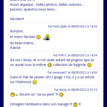
Assez atypique... belles photos, belles voitures....
passion, quand tu nous tiens....
NicolasH
Par
Pat3.2Jubi
,
le 08/05/2012 à 14:33
Bonjour,
et merci Nicolas
du beau matos...
Patrick
Par
FV911
,
le 08/05/2012 à 14:34
Ba oui c beau, et si l'on avait autant de pognon que lui
on aurait tous la même
collection de bagnole
Par
neretva67
,
le 08/05/2012 à 14:39
Dans le Flat de janvier 2012 (page 110), il y a un article
sur l'intéressé
Par
berty
,
le 08/05/2012 à 15:13
Encore un "va-nu-pied" !!!
J'imagine l'Ambiance dans son Garage !!!
!!!