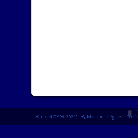
© doudi [1999-2026]
-
Mentions Légales
-
Confid