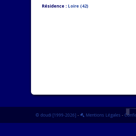
Résidence :
Loire (42)
© doudi [1999-2026]
-
Mentions Légales
-
Confid