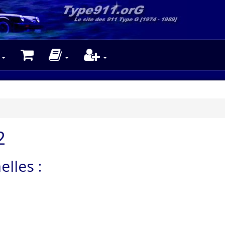
2
lles :