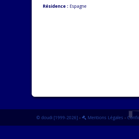
Résidence :
Espagne
© doudi [1999-2026]
-
Mentions Légales
-
Confid