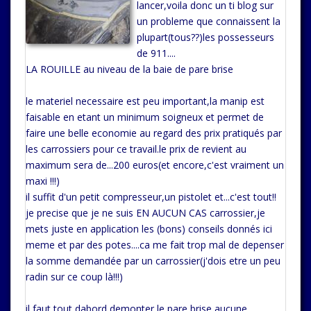
lancer,voila donc un ti blog sur
un probleme que connaissent la
plupart(tous??)les possesseurs
de 911....
LA ROUILLE au niveau de la baie de pare brise
le materiel necessaire est peu important,la manip est
faisable en etant un minimum soigneux et permet de
faire une belle economie au regard des prix pratiqués par
les carrossiers pour ce travail.le prix de revient au
maximum sera de...200 euros(et encore,c'est vraiment un
maxi !!!)
il suffit d'un petit compresseur,un pistolet et...c'est tout!!
je precise que je ne suis EN AUCUN CAS carrossier,je
mets juste en application les (bons) conseils donnés ici
meme et par des potes....ca me fait trop mal de depenser
la somme demandée par un carrossier(j'dois etre un peu
radin sur ce coup là!!!)
il faut tout dabord demonter le pare brise,aucune