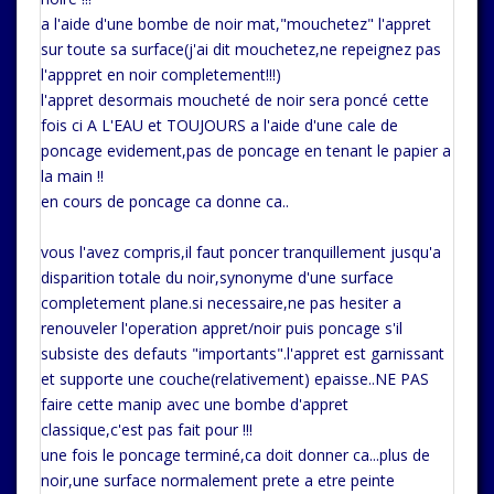
a l'aide d'une bombe de noir mat,"mouchetez" l'appret
sur toute sa surface(j'ai dit mouchetez,ne repeignez pas
l'apppret en noir completement!!!)
l'appret desormais moucheté de noir sera poncé cette
fois ci A L'EAU et TOUJOURS a l'aide d'une cale de
poncage evidement,pas de poncage en tenant le papier a
la main !!
en cours de poncage ca donne ca..
vous l'avez compris,il faut poncer tranquillement jusqu'a
disparition totale du noir,synonyme d'une surface
completement plane.si necessaire,ne pas hesiter a
renouveler l'operation appret/noir puis poncage s'il
subsiste des defauts "importants".l'appret est garnissant
et supporte une couche(relativement) epaisse..NE PAS
faire cette manip avec une bombe d'appret
classique,c'est pas fait pour !!!
une fois le poncage terminé,ca doit donner ca...plus de
noir,une surface normalement prete a etre peinte