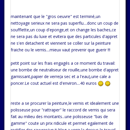
maintenant que le "gros oeuvre" est terminé,un
nettoyage serieux ne sera pas superflu....donc un coup de
soufflette,un coup d'eponge,et on change les baches,ce
ne sera pas du luxe et evitera que des particules d'appret
ne s'en detachent et viennent se coller sur la peinture
fraiche ou le vernis....mieux vaut prevenir que guerir !!!
petit point sur les frais engagés a ce moment du travail:
une bombe de neutraliseur de rouille,une bombe d'appret
garnissant,papier de verre(a sec et a l'eau),une cale a
poncer.Le cout actuel est d'environ....40 euros
reste a se procurer la peinture,le vernis et idealement une
polisseuse pour "rattraper" le raccord de vernis qui sera
fait au milieu des montants...une polisseuse "bas de
gamme" coute un prix ridicule et permet egalement de
rectifier des rayures(un ti blog a venir la dessus,le travail