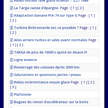
Relais moteur lave glace intensif - 3,2 l 1986
La Targa caisse d'épargne.
Page : [
1
] [
2
]
Adaptation banane Pré-74 sur type G
Page : [
1
]
[
2
]
Turbine Bichromatée est-ce possible ?
Page : [
1
]
[
2
]
Ailes arriere turbos et ailes avant normales
Page :
[
1
] [
2
]
TARGA de plus de 1000Cv spoté en Alsace !!!
Ligne essence
Resserrage des culasses Après 3000 km
Salutations et questions jantes / pneus
Relais intermittence essuie glace
Page : [
1
] [
2
]
[
3
]
Plafonnier
Bagues du renvoi d'accélérateur sur la boite