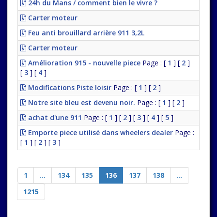
24h du Mans / comment bien le vivre ?
Carter moteur
Feu anti brouillard arrière 911 3,2L
Carter moteur
Amélioration 915 - nouvelle piece
Page : [
1
] [
2
]
[
3
] [
4
]
Modifications Piste loisir
Page : [
1
] [
2
]
Notre site bleu est devenu noir.
Page : [
1
] [
2
]
achat d'une 911
Page : [
1
] [
2
] [
3
] [
4
] [
5
]
Emporte piece utilisé dans wheelers dealer
Page :
[
1
] [
2
] [
3
]
1
...
134
135
136
137
138
...
1215